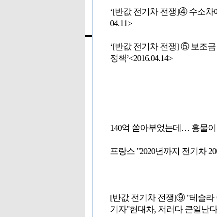
‘[반값 전기차 전쟁]④ 수소차
04.11>
‘[반값 전기차 전쟁] ⑤ 보조
정책’<2016.04.14>
140억 쏟아부었는데… 흉물이
프랑스 "2020년까지 전기차 
[반값 전기차 전쟁]⑨ "테슬라
기자"현대차, 저러다 큰일난다"