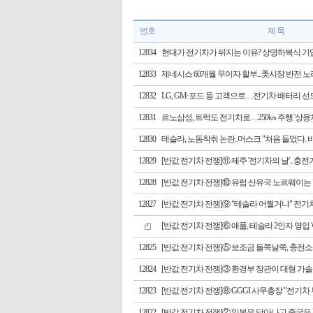
번호
제 목
12834
현대가 전기차가 뒤지는 이유? 상명하복식 기업
12833
제네시스 60개월 무이자 할부...美시장 반전 
12832
LG, GM·포드 등 고객으로…전기차 배터리 선
12831
르노삼성, 트럭도 전기차로…250㎞ 주행 '상용차
12830
테슬라, 노동착취 논란..머스크 "처음 들었다.
12829
[반값 전기차 전쟁]⑪ 제주 '전기차의 날'...충전
12828
[반값 전기차 전쟁]⑩ 유럽 산유국 노르웨이는 "전
12827
[반값 전기차 전쟁]⑨ "테슬라 어쩔거냐" 전기
[반값 전기차 전쟁]⑥ 애플, 테슬라 2인자 영입 '
12825
[반값 전기차 전쟁]⑤ 보조금 들쭉날쭉, 충전소
12824
[반값 전기차 전쟁]③ 환경부 장관이 대형 가솔
12823
[반값 전기차 전쟁]⑧ GGGI 사무총장 "전기차
12822
[반값 전기차 전쟁]② 일본은 달아나고 중국은 맹