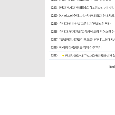
12821
[반값 전기차 전쟁]⑫ LG, "1조원짜리 이란 전
12820
K시리즈의 추락....기아차 판매 급감, 현대차
12819
현대차 옛 파견법 '고용의제' 헌법소원 취하
12818
현대차, 옛 파견법 '고용의제 조항' 위헌소원 취
12817
“불법파견 시간끌기용으로 내더니”…현대차, 
12816
베이징 한국공장들 '강제 이주' 위기
12815
현대차 100만대 규모 100만평 공장 이전 협
[first]