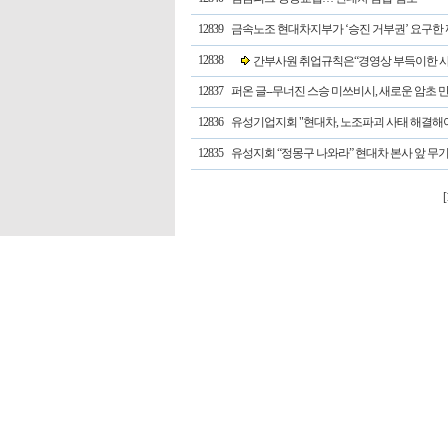
12839
금속노조 현대차지부가 ‘승진 거부권’ 요구한
12838
간부사원 취업규칙은“경영상 부득이한 사
12837
퍼온 글--무너진 스승 미쓰비시, 새로운 암초 
12836
유성기업지회 "현대차, 노조파괴 사태 해결해
12835
유성지회 “정몽구 나와라” 현대차 본사 앞 무기
[