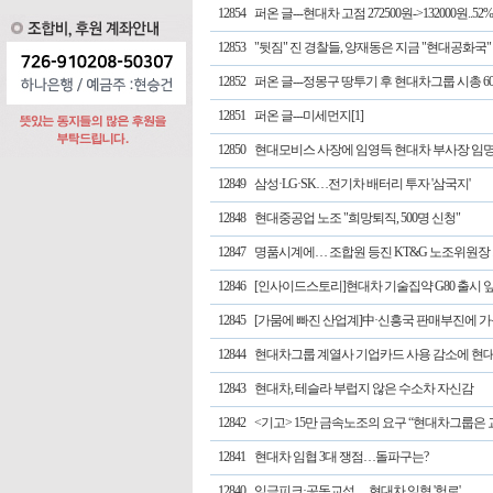
12854
퍼온 글---현대차 고점 272500원->132000원..5
12853
"뒷짐" 진 경찰들, 양재동은 지금 "현대공화국"
12852
퍼온 글---정몽구 땅투기 후 현대차그룹 시총 6
12851
퍼온 글---미세먼지[1]
12850
현대모비스 사장에 임영득 현대차 부사장 임
12849
삼성·LG·SK…전기차 배터리 투자 '삼국지'
12848
현대중공업 노조 "희망퇴직, 500명 신청"
12847
명품시계에… 조합원 등진 KT&G 노조위원장
12846
[인사이드스토리]현대차 기술집약 G80 출시 
12845
[가뭄에 빠진 산업계]中·신흥국 판매부진에 
12844
현대차그룹 계열사 기업카드 사용 감소에 현대
12843
현대차, 테슬라 부럽지 않은 수소차 자신감
12842
<기고> 15만 금속노조의 요구 “현대차그룹
12841
현대차 임협 3대 쟁점…돌파구는?
12840
임금피크·공동교섭… 현대차 임협 '험로'