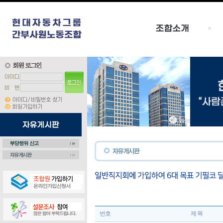
번호
제 목