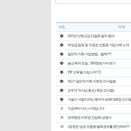
번호
제 목
2015년 단체교섭 단일화 절차 참여
부장급 팀장 및 지점장 조합원 가입사례 소개
일반직 지회 가입방법.....필독!!!!!
pip교육의 진실... SBS방송 다시보기
'PIP 교육'을 아십니까? ①
제2기 일반직지회 지회장 인사말씀
강우규 의사님 동상 ( 퇴임 인사말)
구슬이 서말이라도 꿰어야 보배다(퇴임 인사말
31
지금부터 다시 시작입니다.
30
전위원장.지부장 간담회-성명서
29
2공장은 당장 조합원 탈퇴권유를 중단하라!!!!