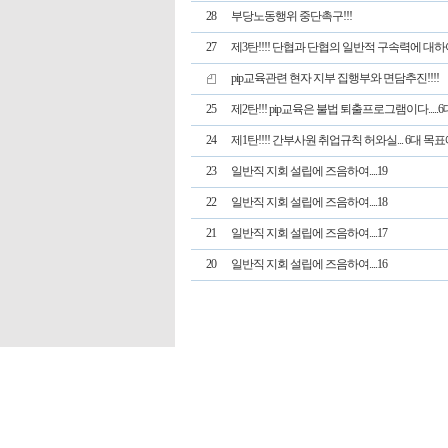
28
부당노동행위 중단촉구!!!
27
제3탄!!!! 단협과 단협의 일반적 구속력에 대하여
pip교육관련 현자 지부 집행부와 면담추진!!!!
25
제2탄!!! pip교육은 불법 퇴출프로그램이다.....
24
제1탄!!!! 간부사원 취업규칙 허와실... 6대 목표에
23
일반직 지회 설립에 즈음하여....19
22
일반직 지회 설립에 즈음하여....18
21
일반직 지회 설립에 즈음하여....17
20
일반직 지회 설립에 즈음하여....16