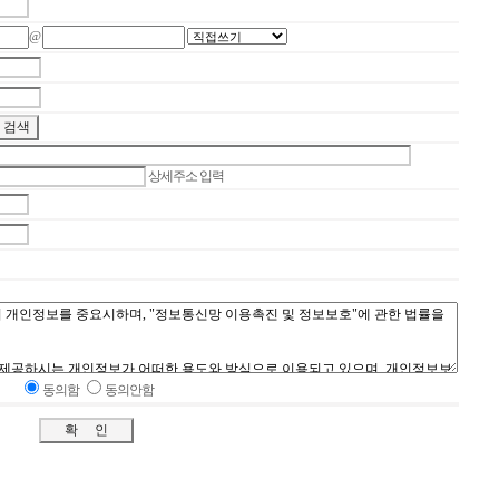
@
상세주소 입력
동의함
동의안함