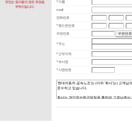
* 이름
e-mail
전화번호
-
-
* 핸드폰번호
-
-
우편번호
* 주소
* 근무지역
* 부서명
* 사원번호