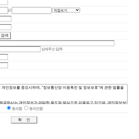
@
상세주소 입력
동의함
동의안함