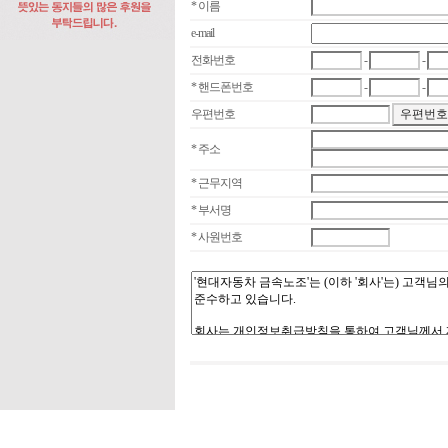
* 이름
e-mail
전화번호
-
-
* 핸드폰번호
-
-
우편번호
* 주소
* 근무지역
* 부서명
* 사원번호